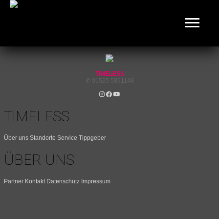
TIMELESS Automaten | Vending Automaten | Verkaufsautomaten
✔ _INTRO-
Snippets
_INTRO-Snippets
TIMELESS
✆ 01525 5891148
TIMELESS
Über uns
Standorte
Service
Tippgeber
ÜBER UNS
Partner
Kontakt
Datenschutz
Impressum