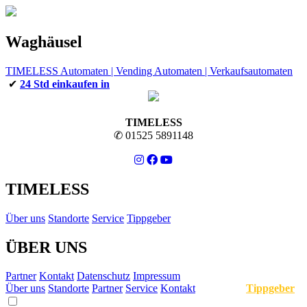
Waghäusel
TIMELESS Automaten | Vending Automaten | Verkaufsautomaten
✔
24 Std einkaufen in
TIMELESS
✆ 01525 5891148
TIMELESS
Über uns
Standorte
Service
Tippgeber
ÜBER UNS
Partner
Kontakt
Datenschutz
Impressum
Über uns
Standorte
Partner
Service
Kontakt
Tippgeber