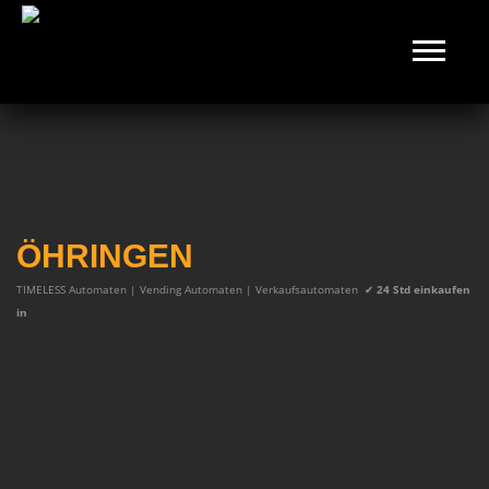
ÖHRINGEN
TIMELESS Automaten | Vending Automaten | Verkaufsautomaten
✔
24 Std einkaufen
in