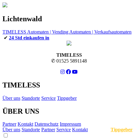
Lichtenwald
TIMELESS Automaten | Vending Automaten | Verkaufsautomaten
✔
24 Std einkaufen in
TIMELESS
✆ 01525 5891148
TIMELESS
Über uns
Standorte
Service
Tippgeber
ÜBER UNS
Partner
Kontakt
Datenschutz
Impressum
Über uns
Standorte
Partner
Service
Kontakt
Tippgeber