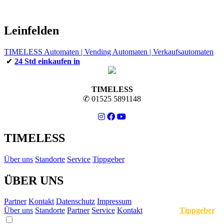
Leinfelden
TIMELESS Automaten | Vending Automaten | Verkaufsautomaten
✔
24 Std einkaufen in
TIMELESS
✆ 01525 5891148
TIMELESS
Über uns
Standorte
Service
Tippgeber
ÜBER UNS
Partner
Kontakt
Datenschutz
Impressum
Über uns
Standorte
Partner
Service
Kontakt
Tippgeber