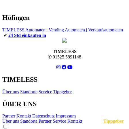
Höfingen
TIMELESS Automaten | Vending Automaten | Verkaufsautomaten
✔
24 Std einkaufen in
TIMELESS
✆ 01525 5891148
TIMELESS
Über uns
Standorte
Service
Tippgeber
ÜBER UNS
Partner
Kontakt
Datenschutz
Impressum
Über uns
Standorte
Partner
Service
Kontakt
Tippgeber