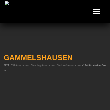
GAMMELSHAUSEN
TIMELESS Automaten | Vending Automaten | Verkaufsautomaten
✔
24 Std einkaufen
in