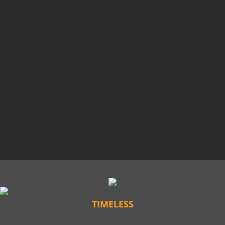
TIMELESS
✆ 01525 5891148