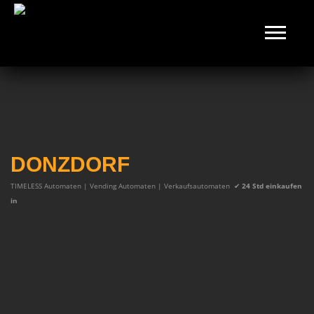
DONZDORF
TIMELESS Automaten | Vending Automaten | Verkaufsautomaten
✔
24 Std einkaufen
in