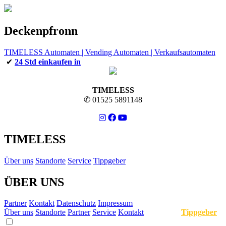
Deckenpfronn
TIMELESS Automaten | Vending Automaten | Verkaufsautomaten
✔
24 Std einkaufen in
TIMELESS
✆ 01525 5891148
TIMELESS
Über uns
Standorte
Service
Tippgeber
ÜBER UNS
Partner
Kontakt
Datenschutz
Impressum
Über uns
Standorte
Partner
Service
Kontakt
Tippgeber