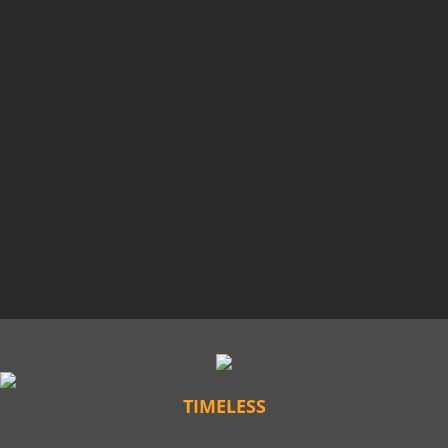
TIMELESS
✆ 01525 5891148